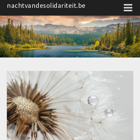
Spring
nachtvandesolidariteit.be
naar
de
inhoud