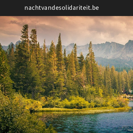
Spring
nachtvandesolidariteit.be
naar
de
inhoud