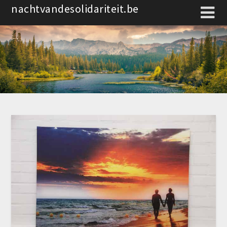
Spring
nachtvandesolidariteit.be
naar
de
inhoud