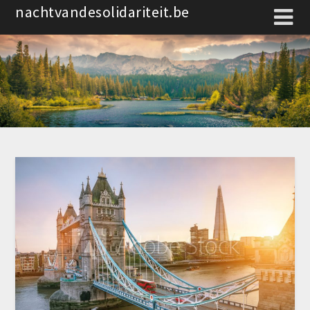
Spring
nachtvandesolidariteit.be
naar
de
inhoud