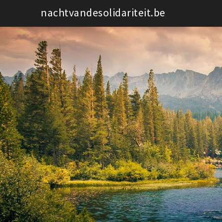
Spring
nachtvandesolidariteit.be
naar
de
inhoud