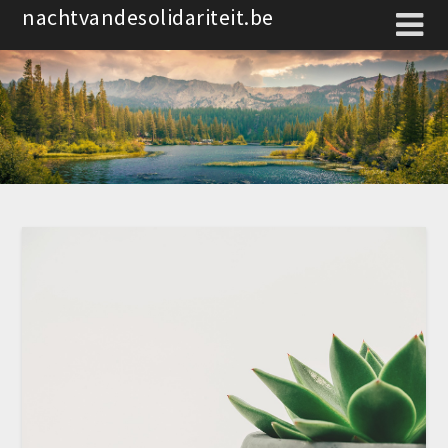
Spring
nachtvandesolidariteit.be
naar
de
inhoud