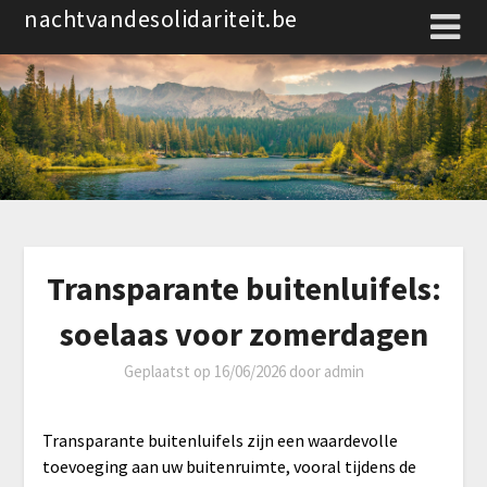
Spring
nachtvandesolidariteit.be
naar
de
inhoud
Transparante buitenluifels:
soelaas voor zomerdagen
Geplaatst op
16/06/2026
door
admin
Transparante buitenluifels zijn een waardevolle
toevoeging aan uw buitenruimte, vooral tijdens de